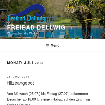
Zum
Inhalt
springen
FREIBAD DELLWIG
Wir machen die Welle…
Menü
MONAT:
JULI 2018
VERÖFFENTLICHT
25. JULI 2018
AM
Hitzeangebot
Von Mittwoch (25.07.) bis Freitag (27.07.) bekommen
Besucher ab 18:00 Uhr einen Rabatt auf den Eintritt ins
Freibad Dellwig.