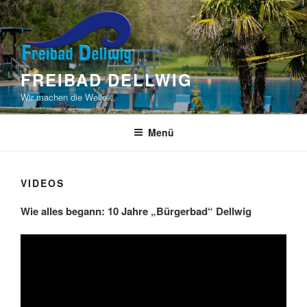
Zum
Inhalt
springen
FREIBAD DELLWIG
Wir machen die Welle…
Menü
VIDEOS
Wie alles begann: 10 Jahre „Bürgerbad“ Dellwig