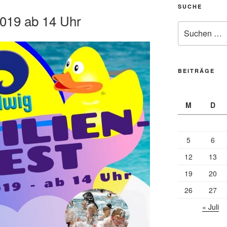
SUCHE
2019 ab 14 Uhr
Suche
nach:
BEITRÄGE
M
D
5
6
12
13
19
20
26
27
« Juli