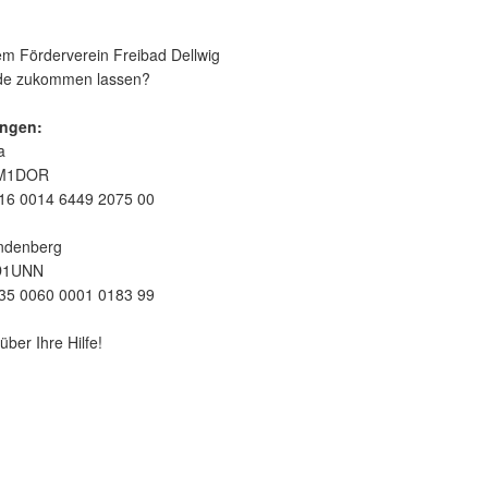
m Förderverein Freibad Dellwig
nde zukommen lassen?
ngen:
a
EM1DOR
16 0014 6449 2075 00
ndenberg
D1UNN
35 0060 0001 0183 99
über Ihre Hilfe!