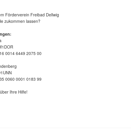
m Förderverein Freibad Dellwig
nde zukommen lassen?
ngen:
a
EM1DOR
16 0014 6449 2075 00
ndenberg
D1UNN
35 0060 0001 0183 99
über Ihre Hilfe!