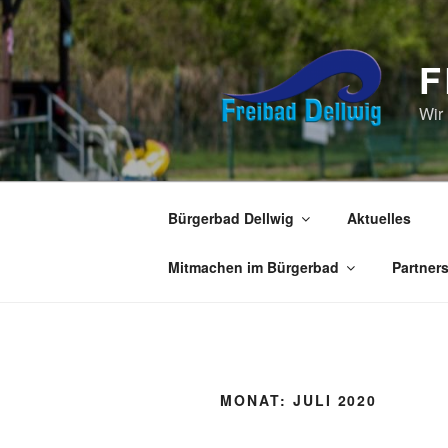
Zum
Inhalt
springen
F
Wir
Bürgerbad Dellwig
Aktuelles
Mitmachen im Bürgerbad
Partner
MONAT:
JULI 2020