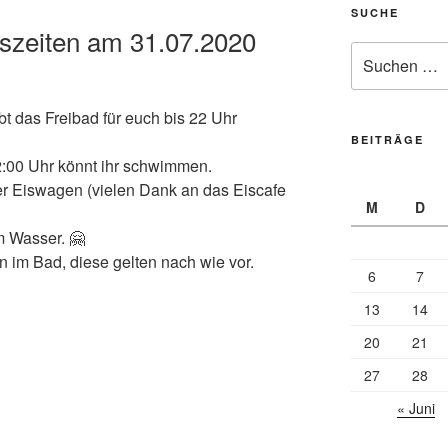
SUCHE
gszeiten am 31.07.2020
Suche
nach:
bt das Freibad für euch bis 22 Uhr
BEITRÄGE
2:00 Uhr könnt ihr schwimmen.
er Eiswagen (vielen Dank an das Eiscafe
M
D
m Wasser. 🤗
n im Bad, diese gelten nach wie vor.
6
7
13
14
20
21
27
28
« Juni