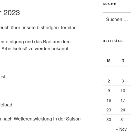
SUCHE
r 2023
Suche
nach:
r euch über unsere bisherigen Termine:
kenreinigung und das Bad aus dem
BEITRÄGE
e Arbeitseinsätze werden bekannt
M
D
est
2
3
9
10
16
17
reibad
23
24
 nach Wetterentwicklung in der Saison
30
31
« Nov.