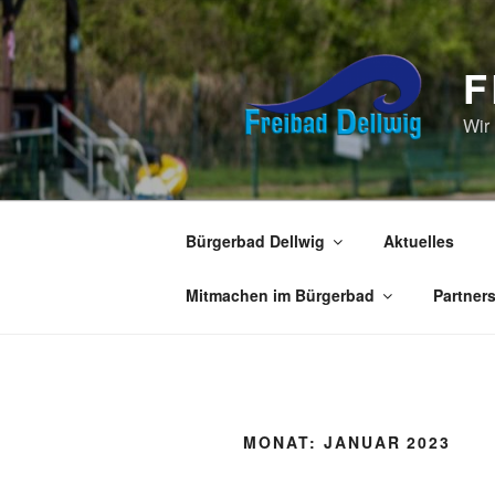
Zum
Inhalt
springen
F
Wir
Bürgerbad Dellwig
Aktuelles
Mitmachen im Bürgerbad
Partner
MONAT:
JANUAR 2023