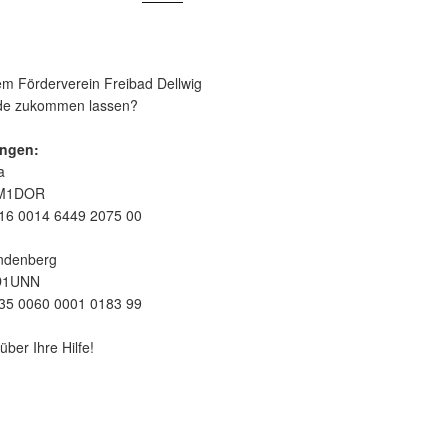
m Förderverein Freibad Dellwig
nde zukommen lassen?
ngen:
a
EM1DOR
16 0014 6449 2075 00
ndenberg
D1UNN
35 0060 0001 0183 99
über Ihre Hilfe!