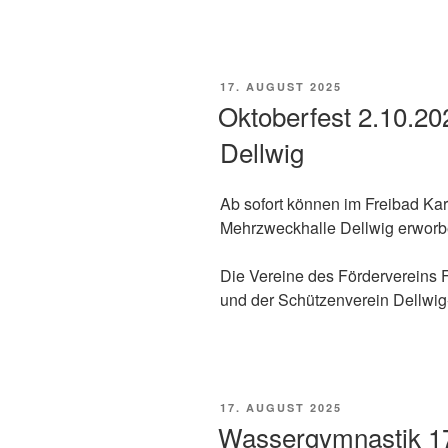
VERÖFFENTLICHT
17. AUGUST 2025
AM
Oktoberfest 2.10.2
Dellwig
Ab sofort können im Freibad Kar
Mehrzweckhalle Dellwig erworb
Die Vereine des Fördervereins 
und der Schützenverein Dellwig
VERÖFFENTLICHT
17. AUGUST 2025
AM
Wassergymnastik 1