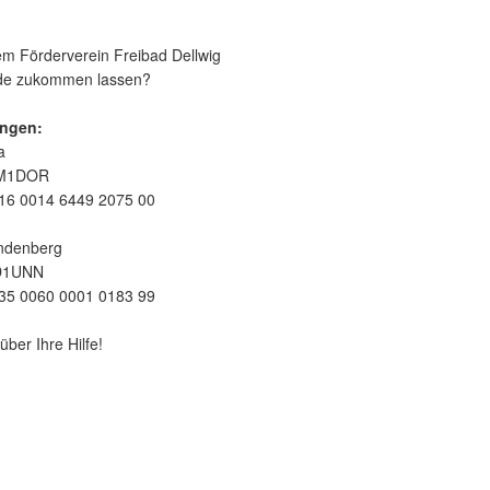
m Förderverein Freibad Dellwig
nde zukommen lassen?
ngen:
a
EM1DOR
16 0014 6449 2075 00
ndenberg
D1UNN
35 0060 0001 0183 99
über Ihre Hilfe!