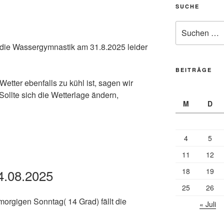
SUCHE
Suche
nach:
t die Wassergymnastik am 31.8.2025 leider
BEITRÄGE
etter ebenfalls zu kühl ist, sagen wir
 Sollte sich die Wetterlage ändern,
M
D
4
5
11
12
4.08.2025
18
19
25
26
orgigen Sonntag( 14 Grad) fällt die
« Juli