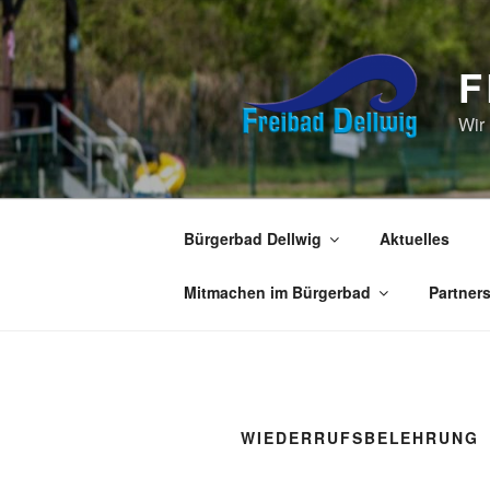
Zum
Inhalt
springen
F
Wir
Bürgerbad Dellwig
Aktuelles
Mitmachen im Bürgerbad
Partner
WIEDERRUFSBELEHRUNG