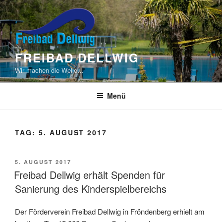
Zum
Inhalt
springen
FREIBAD DELLWIG
Wir machen die Welle…
Menü
TAG:
5. AUGUST 2017
VERÖFFENTLICHT
5. AUGUST 2017
AM
Freibad Dellwig erhält Spenden für
Sanierung des Kinderspielbereichs
Der Förderverein Freibad Dellwig in Fröndenberg erhielt am