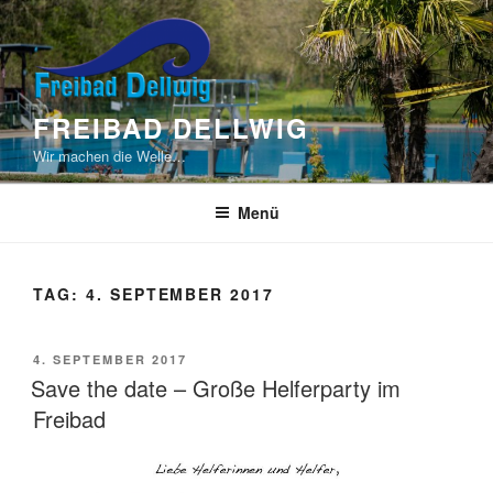
Zum
Inhalt
springen
FREIBAD DELLWIG
Wir machen die Welle…
Menü
TAG:
4. SEPTEMBER 2017
VERÖFFENTLICHT
4. SEPTEMBER 2017
AM
Save the date – Große Helferparty im
Freibad