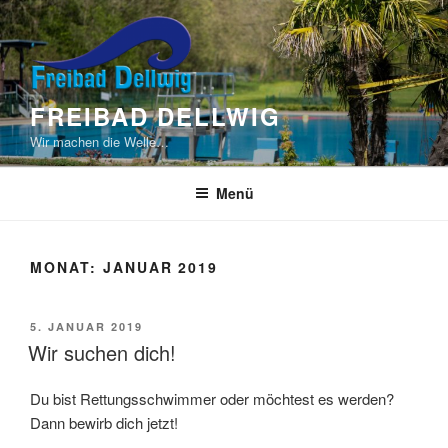
Zum
Inhalt
springen
FREIBAD DELLWIG
Wir machen die Welle…
Menü
MONAT:
JANUAR 2019
VERÖFFENTLICHT
5. JANUAR 2019
AM
Wir suchen dich!
Du bist Rettungsschwimmer oder möchtest es werden?
Dann bewirb dich jetzt!