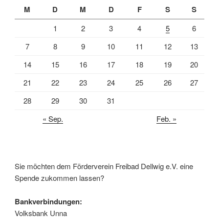
M
D
M
D
F
S
S
1
2
3
4
5
6
7
8
9
10
11
12
13
14
15
16
17
18
19
20
21
22
23
24
25
26
27
28
29
30
31
« Sep.
Feb. »
Sie möchten dem Förderverein Freibad Dellwig e.V. eine
Spende zukommen lassen?
Bankverbindungen:
Volksbank Unna