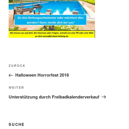
Beitragsnavigation
Vorheriger
ZURÜCK
Beitrag
Halloween Horrorfest 2018
Nächster
WEITER
Beitrag
Unterstützung durch Freibadkalenderverkauf
SUCHE