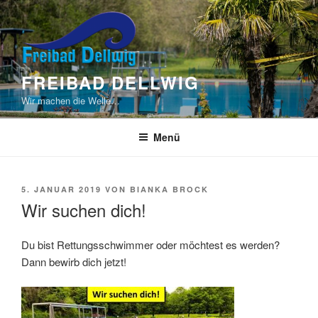
Zum
Inhalt
springen
FREIBAD DELLWIG
Wir machen die Welle…
Menü
VERÖFFENTLICHT
5. JANUAR 2019
VON
BIANKA BROCK
AM
Wir suchen dich!
Du bist Rettungsschwimmer oder möchtest es werden?
Dann bewirb dich jetzt!