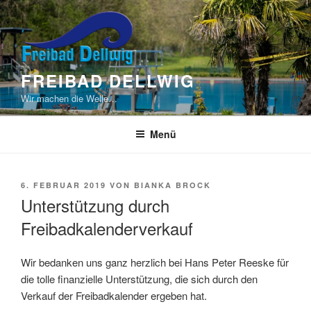
Zum
Inhalt
springen
FREIBAD DELLWIG
Wir machen die Welle…
Menü
VERÖFFENTLICHT
6. FEBRUAR 2019
VON
BIANKA BROCK
AM
Unterstützung durch
Freibadkalenderverkauf
Wir bedanken uns ganz herzlich bei Hans Peter Reeske für
die tolle finanzielle Unterstützung, die sich durch den
Verkauf der Freibadkalender ergeben hat.