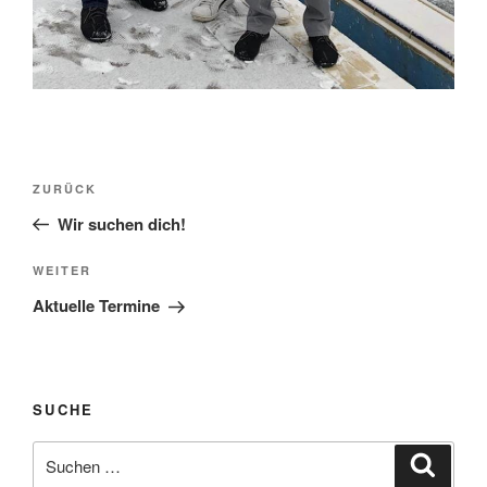
Beitragsnavigation
Vorheriger
ZURÜCK
Beitrag
Wir suchen dich!
Nächster
WEITER
Beitrag
Aktuelle Termine
SUCHE
Suche
Suche
nach: