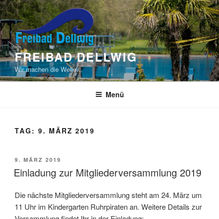
Zum
Inhalt
springen
FREIBAD DELLWIG
Wir machen die Welle…
Menü
TAG:
9. MÄRZ 2019
VERÖFFENTLICHT
9. MÄRZ 2019
AM
Einladung zur Mitgliederversammlung 2019
Die nächste Mitgliederversammlung steht am 24. März um
11 Uhr im Kindergarten Ruhrpiraten an. Weitere Details zur
Versammlung findet Ihr in der Einladung: