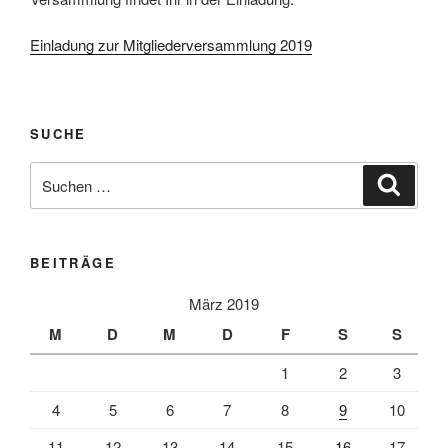
Einladung zur Mitgliederversammlung 2019
SUCHE
Suche
Suche
nach:
BEITRÄGE
März 2019
M
D
M
D
F
S
S
1
2
3
4
5
6
7
8
9
10
11
12
13
14
15
16
17