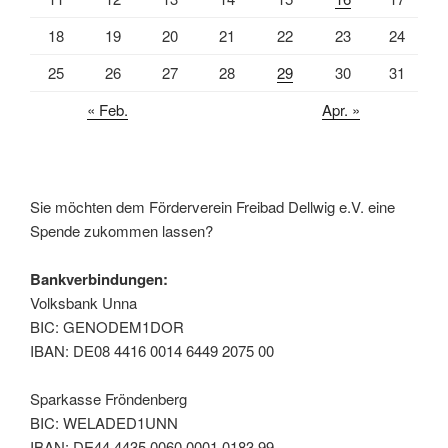
18
19
20
21
22
23
24
25
26
27
28
29
30
31
« Feb.
Apr. »
Sie möchten dem Förderverein Freibad Dellwig e.V. eine
Spende zukommen lassen?
Bankverbindungen:
Volksbank Unna
BIC: GENODEM1DOR
IBAN: DE08 4416 0014 6449 2075 00
Sparkasse Fröndenberg
BIC: WELADED1UNN
IBAN: DE44 4435 0060 0001 0183 99