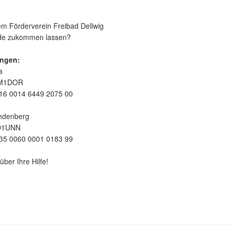
m Förderverein Freibad Dellwig
nde zukommen lassen?
ngen:
a
EM1DOR
16 0014 6449 2075 00
ndenberg
D1UNN
35 0060 0001 0183 99
über Ihre Hilfe!