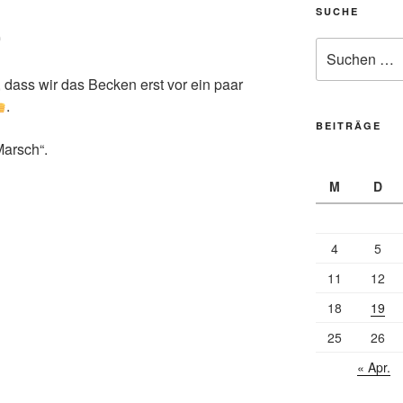
SUCHE
0
Suche
nach:
 dass wir das Becken erst vor ein paar
.
BEITRÄGE
arsch“.
M
D
4
5
11
12
18
19
25
26
« Apr.