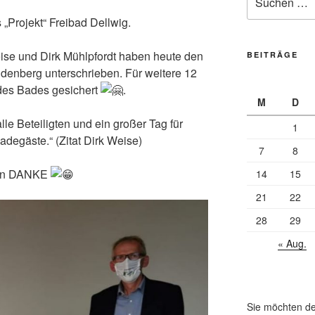
nach:
 „Projekt“ Freibad Dellwig.
ise und Dirk Mühlpfordt haben heute den
BEITRÄGE
ndenberg unterschrieben. Für weitere 12
 des Bades gesichert
.
M
D
alle Beteiligten und ein großer Tag für
1
adegäste.“ (Zitat Dirk Weise)
7
8
agen DANKE
14
15
21
22
28
29
« Aug.
Sie möchten de