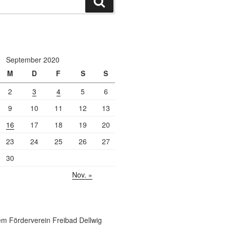
Suchen
September 2020
M
D
F
S
S
2
3
4
5
6
9
10
11
12
13
16
17
18
19
20
23
24
25
26
27
30
Nov. »
m Förderverein Freibad Dellwig