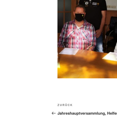
Beitragsnavigation
Vorheriger
ZURÜCK
Beitrag
Jahreshauptversammlung, Helfe