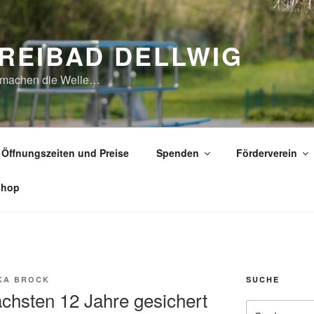
REIBAD DELLWIG
 machen die Welle…
Öffnungszeiten und Preise
Spenden
Förderverein
shop
KA BROCK
SUCHE
ächsten 12 Jahre gesichert
Suche