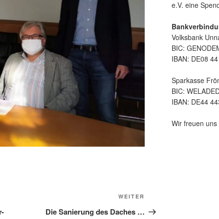
e.V. eine Spe
Bankverbindu
Volksbank Unn
BIC: GENOD
IBAN: DE08 44
Sparkasse Frö
BIC: WELADE
IBAN: DE44 44
Wir freuen uns 
Nächster
WEITER
Beitrag
r-
Die Sanierung des Daches …