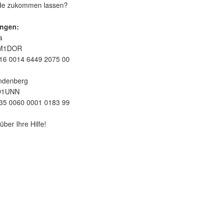
nde zukommen lassen?
ngen:
a
EM1DOR
16 0014 6449 2075 00
ndenberg
D1UNN
35 0060 0001 0183 99
über Ihre Hilfe!