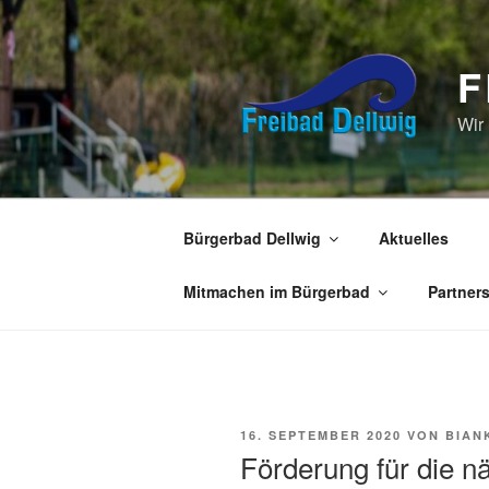
Zum
Inhalt
springen
F
Wir
Bürgerbad Dellwig
Aktuelles
Mitmachen im Bürgerbad
Partner
VERÖFFENTLICHT
16. SEPTEMBER 2020
VON
BIAN
AM
Förderung für die n