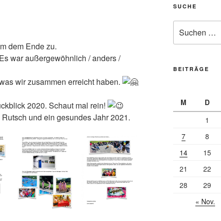
SUCHE
Suche
nach:
sam dem Ende zu.
Es war außergewöhnlich / anders /
BEITRÄGE
, was wir zusammen erreicht haben.
M
D
ückblick 2020. Schaut mal rein!
 Rutsch und ein gesundes Jahr 2021.
1
7
8
14
15
21
22
28
29
« Nov.