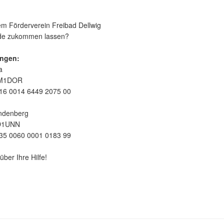
m Förderverein Freibad Dellwig
nde zukommen lassen?
ngen:
a
EM1DOR
16 0014 6449 2075 00
ndenberg
D1UNN
35 0060 0001 0183 99
über Ihre Hilfe!