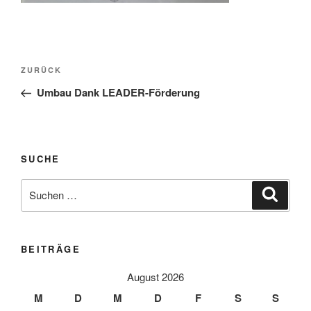
Beitragsnavigation
Vorheriger
ZURÜCK
Beitrag
Umbau Dank LEADER-Förderung
SUCHE
Suche
Suche
nach:
BEITRÄGE
August 2026
M
D
M
D
F
S
S