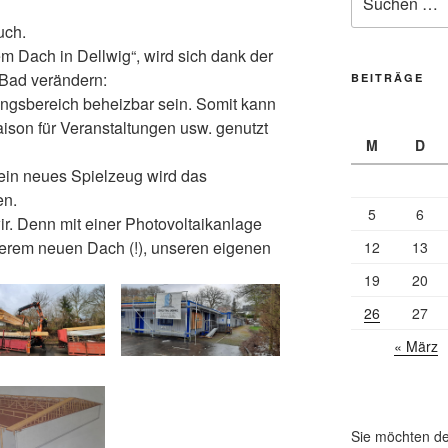
nach:
uch.
em Dach in Dellwig“, wird sich dank der
Bad verändern:
BEITRÄGE
tungsbereich beheizbar sein. Somit kann
ison für Veranstaltungen usw. genutzt
M
D
in neues Spielzeug wird das
en.
5
6
. Denn mit einer Photovoltaikanlage
serem neuen Dach (!), unseren eigenen
12
13
19
20
26
27
« März
Sie möchten de