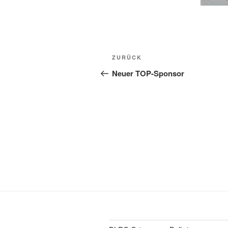
Beitragsnavigation
Vorheriger
ZURÜCK
Beitrag
Neuer TOP-Sponsor