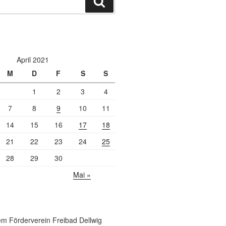
Suchen
April 2021
M
D
F
S
S
1
2
3
4
7
8
9
10
11
14
15
16
17
18
21
22
23
24
25
28
29
30
Mai »
m Förderverein Freibad Dellwig