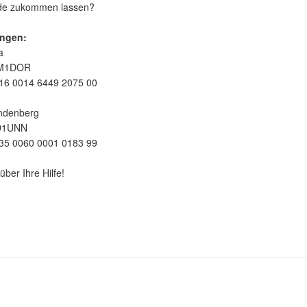
nde zukommen lassen?
ngen:
a
EM1DOR
16 0014 6449 2075 00
ndenberg
D1UNN
35 0060 0001 0183 99
über Ihre Hilfe!