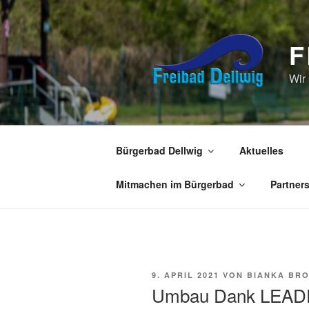
Zum
Inhalt
springen
F
Wir
Bürgerbad Dellwig
Aktuelles
Mitmachen im Bürgerbad
Partner
VERÖFFENTLICHT
9. APRIL 2021
VON
BIANKA BR
AM
Umbau Dank LEAD