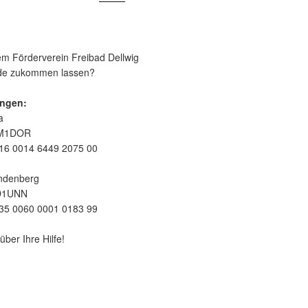
m Förderverein Freibad Dellwig
nde zukommen lassen?
ngen:
a
EM1DOR
16 0014 6449 2075 00
ndenberg
D1UNN
35 0060 0001 0183 99
über Ihre Hilfe!