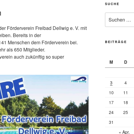
SUCHE
m
Suche
nach:
er Förderverein Freibad Dellwig e. V. mit
iben. Bereits in der
141 Menschen dem Förderverein bei.
BEITRÄGE
hr als 650 Mitglieder.
rverein auch zukünftig so super
M
D
3
4
10
11
17
18
24
25
31
« Apr.