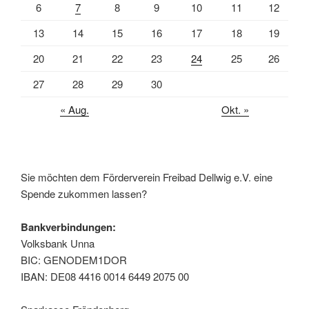
6
7
8
9
10
11
12
13
14
15
16
17
18
19
20
21
22
23
24
25
26
27
28
29
30
« Aug.
Okt. »
Sie möchten dem Förderverein Freibad Dellwig e.V. eine
Spende zukommen lassen?
Bankverbindungen:
Volksbank Unna
BIC: GENODEM1DOR
IBAN: DE08 4416 0014 6449 2075 00