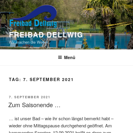
Zum
Inhalt
springen
FREIBAD DELLWIG
Wir machen die Welle…
Menü
TAG:
7. SEPTEMBER 2021
VERÖFFENTLICHT
7. SEPTEMBER 2021
AM
Zum Saisonende …
… ist unser Bad – wie ihr schon längst bemerkt habt –
wieder ohne Mittagspause durchgehend geöffnet. Am
kommenden Sonntag, 12.09.2021 heißt es dann zum