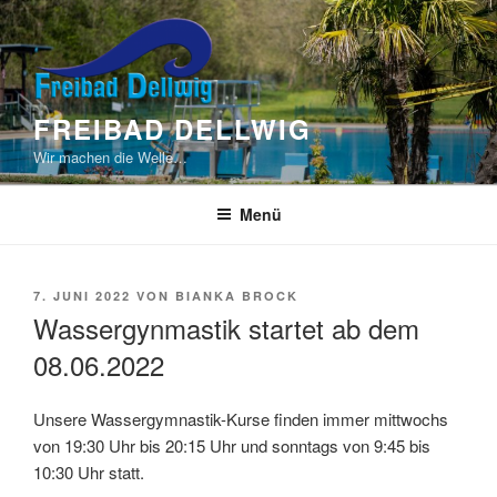
Zum
Inhalt
springen
FREIBAD DELLWIG
Wir machen die Welle…
Menü
VERÖFFENTLICHT
7. JUNI 2022
VON
BIANKA BROCK
AM
Wassergynmastik startet ab dem
08.06.2022
Unsere Wassergymnastik-Kurse finden immer mittwochs
von 19:30 Uhr bis 20:15 Uhr und sonntags von 9:45 bis
10:30 Uhr statt.