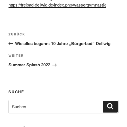
https://freibad-dellwig.de/index.php/wassergymnastik
Beitragsnavigation
Vorheriger
ZURÜCK
Beitrag
Wie alles begann: 10 Jahre „Bürgerbad“ Dellwig
Nächster
WEITER
Beitrag
Summer Splash 2022
SUCHE
Suche
Suche
nach: