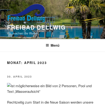
Zum
Inhalt
springen
FREIBAD DELLWIG
Wir machen die Welle…
Menü
MONAT:
APRIL 2023
VERÖFFENTLICHT
30. APRIL 2023
AM
Rechtzeitig zum Start in die Neue Saison werden unsere