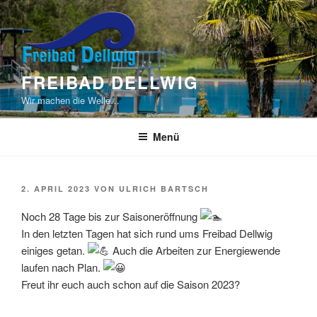
Zum
Inhalt
springen
FREIBAD DELLWIG
Wir machen die Welle…
Menü
VERÖFFENTLICHT
2. APRIL 2023
VON
ULRICH BARTSCH
AM
Noch 28 Tage bis zur Saisoneröffnung
In den letzten Tagen hat sich rund ums Freibad Dellwig
einiges getan.
Auch die Arbeiten zur Energiewende
laufen nach Plan.
Freut ihr euch auch schon auf die Saison 2023?