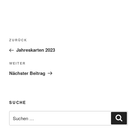
Beitragsnavigation
Vorheriger
ZURÜCK
Beitrag
Jahreskarten 2023
Nächster
WEITER
Beitrag
Nächster Beitrag
SUCHE
Suche
Suche
nach: