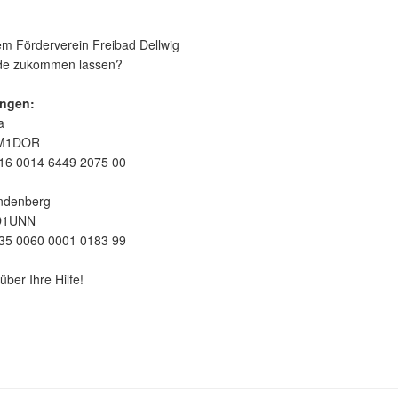
m Förderverein Freibad Dellwig
nde zukommen lassen?
ngen:
a
EM1DOR
16 0014 6449 2075 00
ndenberg
D1UNN
35 0060 0001 0183 99
über Ihre Hilfe!