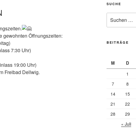
SUCHE
N
Suche
nach:
ngszeiten.
ie gewohnten Öffnungszeiten:
itag)
BEITRÄGE
nlass 7:30 Uhr)
M
D
Einlass 19:00 Uhr)
m Freibad Dellwig.
1
7
8
14
15
21
22
28
29
« Juli