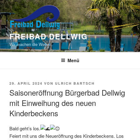
Zum
Inhalt
springen
FREIBAD DELLWIG
Wir machen die Welle…
Menü
VERÖFFENTLICHT
29. APRIL 2024
VON
ULRICH BARTSCH
AM
Saisoneröffnung Bürgerbad Dellwig
mit Einweihung des neuen
Kinderbeckens
Bald geht’s los.
Feiert mit uns die Neueröffnung des Kinderbeckens. Los