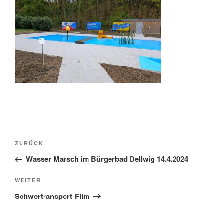
Beitragsnavigation
Vorheriger
ZURÜCK
Beitrag
Wasser Marsch im Bürgerbad Dellwig 14.4.2024
Nächster
WEITER
Beitrag
Schwertransport-Film