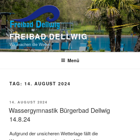
Zum
Inhalt
springen
FREIBAD DELLWIG
Wir machen die Welle…
Menü
TAG:
14. AUGUST 2024
VERÖFFENTLICHT
14. AUGUST 2024
AM
Wassergymnastik Bürgerbad Dellwig
14.8.24
Aufgrund der unsicheren Wetterlage fällt die