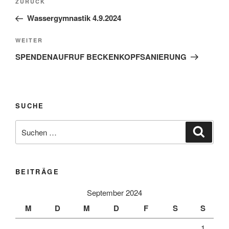
Vorheriger
ZURÜCK
Beitrag
Wassergymnastik 4.9.2024
Nächster
WEITER
Beitrag
SPENDENAUFRUF BECKENKOPFSANIERUNG
SUCHE
Suche
Suche
nach:
BEITRÄGE
September 2024
M
D
M
D
F
S
S
1