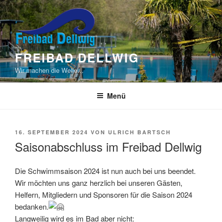
Zum
Inhalt
springen
FREIBAD DELLWIG
Wir machen die Welle…
Menü
VERÖFFENTLICHT
16. SEPTEMBER 2024
VON
ULRICH BARTSCH
AM
Saisonabschluss im Freibad Dellwig
Die Schwimmsaison 2024 ist nun auch bei uns beendet.
Wir möchten uns ganz herzlich bei unseren Gästen,
Helfern, Mitgliedern und Sponsoren für die Saison 2024
bedanken.
Langweilig wird es im Bad aber nicht: