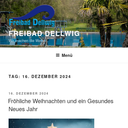
Zum
Inhalt
springen
FREIBAD DELLWIG
Wir machen die Welle…
Menü
TAG:
16. DEZEMBER 2024
VERÖFFENTLICHT
16. DEZEMBER 2024
AM
Fröhliche Weihnachten und ein Gesundes
Neues Jahr