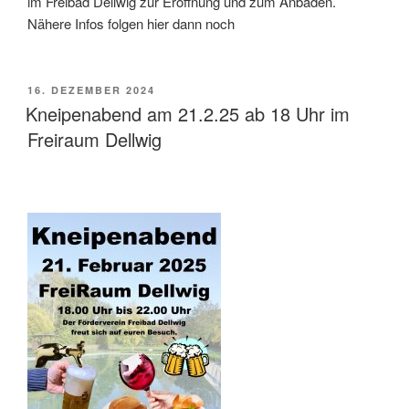
im Freibad Dellwig zur Eröffnung und zum Anbaden.
Nähere Infos folgen hier dann noch
VERÖFFENTLICHT
16. DEZEMBER 2024
AM
Kneipenabend am 21.2.25 ab 18 Uhr im
Freiraum Dellwig