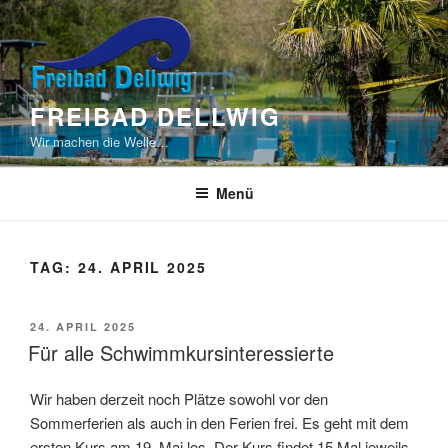
Zum
Inhalt
springen
FREIBAD DELLWIG
Wir machen die Welle…
Menü
TAG:
24. APRIL 2025
VERÖFFENTLICHT
24. APRIL 2025
AM
Für alle Schwimmkursinteressierte
Wir haben derzeit noch Plätze sowohl vor den
Sommerferien als auch in den Ferien frei. Es geht mit dem
ersten Kurs am 19. Mai los. Der Kurs findet 15 Mal jeweils