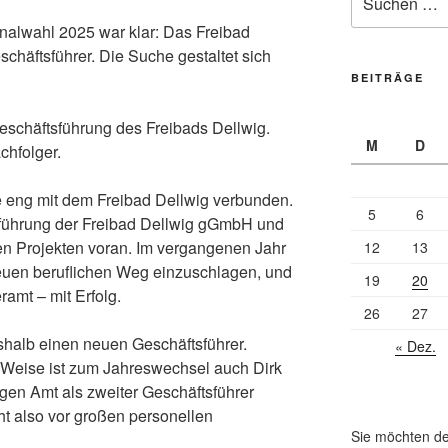
nach:
lwahl 2025 war klar: Das Freibad
chäftsführer. Die Suche gestaltet sich
BEITRÄGE
Geschäftsführung des Freibads Dellwig.
M
D
chfolger.
se eng mit dem Freibad Dellwig verbunden.
5
6
tsführung der Freibad Dellwig gGmbH und
en Projekten voran. Im vergangenen Jahr
12
13
neuen beruflichen Weg einzuschlagen, und
19
20
ramt – mit Erfolg.
26
27
shalb einen neuen Geschäftsführer.
« Dez.
k Weise ist zum Jahreswechsel auch Dirk
gen Amt als zweiter Geschäftsführer
ht also vor großen personellen
Sie möchten de