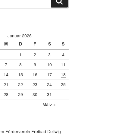
Suchen
Januar 2026
M
D
F
S
S
1
2
3
4
7
8
9
10
11
14
15
16
17
18
21
22
23
24
25
28
29
30
31
März »
m Förderverein Freibad Dellwig