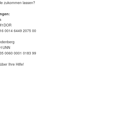
nde zukommen lassen?
ngen:
a
EM1DOR
16 0014 6449 2075 00
ndenberg
D1UNN
35 0060 0001 0183 99
über Ihre Hilfe!