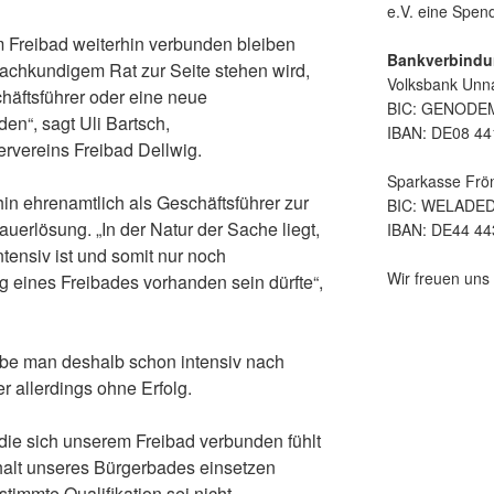
e.V. eine Spe
 Freibad weiterhin verbunden bleiben
Bankverbindu
fachkundigem Rat zur Seite stehen wird,
Volksbank Unn
chäftsführer oder eine neue
BIC: GENOD
en“, sagt Uli Bartsch,
IBAN: DE08 44
rvereins Freibad Dellwig.
Sparkasse Frö
hin ehrenamtlich als Geschäftsführer zur
BIC: WELADE
uerlösung. „In der Natur der Sache liegt,
IBAN: DE44 44
tensiv ist und somit nur noch
Wir freuen uns 
ng eines Freibades vorhanden sein dürfte“,
e man deshalb schon intensiv nach
r allerdings ohne Erfolg.
die sich unserem Freibad verbunden fühlt
rhalt unseres Bürgerbades einsetzen
stimmte Qualifikation sei nicht