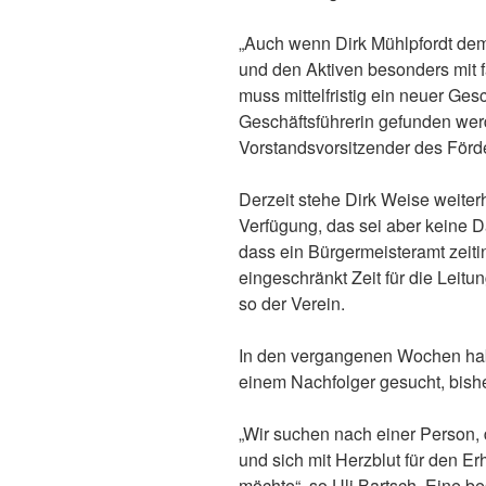
„Auch wenn Dirk Mühlpfordt dem
und den Aktiven besonders mit 
muss mittelfristig ein neuer Ges
Geschäftsführerin gefunden werd
Vorstandsvorsitzender des Förde
Derzeit stehe Dirk Weise weiter
Verfügung, das sei aber keine Da
dass ein Bürgermeisteramt zeitin
eingeschränkt Zeit für die Leitu
so der Verein.
In den vergangenen Wochen hab
einem Nachfolger gesucht, bishe
„Wir suchen nach einer Person, 
und sich mit Herzblut für den E
möchte“, so Uli Bartsch. Eine be