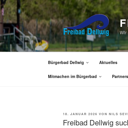
Zum
Inhalt
springen
F
Wir
Bürgerbad Dellwig
Aktuelles
Mitmachen im Bürgerbad
Partner
VERÖFFENTLICHT
18. JANUAR 2026
VON
NILS SE
AM
Freibad Dellwig suc