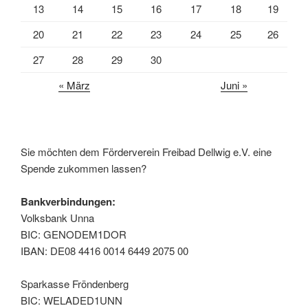
13
14
15
16
17
18
19
20
21
22
23
24
25
26
27
28
29
30
« März
Juni »
Sie möchten dem Förderverein Freibad Dellwig e.V. eine
Spende zukommen lassen?
Bankverbindungen:
Volksbank Unna
BIC: GENODEM1DOR
IBAN: DE08 4416 0014 6449 2075 00
Sparkasse Fröndenberg
BIC: WELADED1UNN