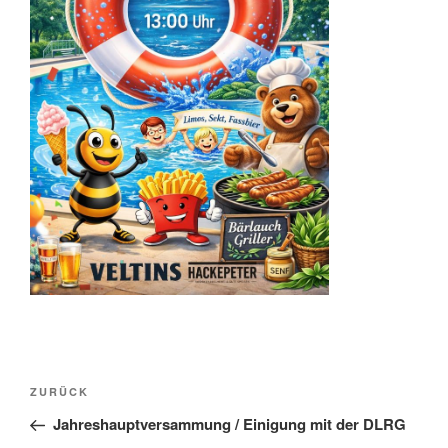
Beitragsnavigation
Vorheriger
ZURÜCK
Beitrag
Jahreshauptversammung / Einigung mit der DLRG