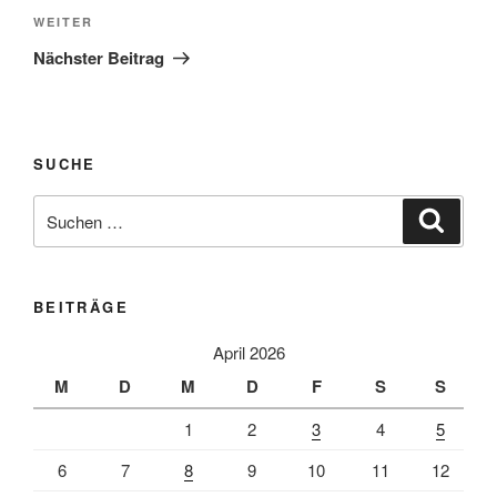
Nächster
WEITER
Beitrag
Nächster Beitrag
SUCHE
Suche
Suche
nach:
BEITRÄGE
April 2026
M
D
M
D
F
S
S
1
2
3
4
5
6
7
8
9
10
11
12