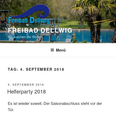
Zum
Inhalt
springen
FREIBAD DELLWIG
Wir machen die Welle…
Menü
TAG:
4. SEPTEMBER 2018
VERÖFFENTLICHT
4. SEPTEMBER 2018
AM
Helferparty 2018
Es ist wieder soweit. Der Saisonabschluss steht vor der
Tür.