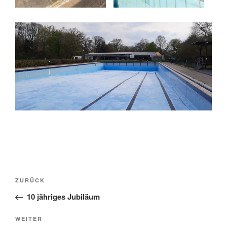
Beitragsnavigation
Vorheriger
ZURÜCK
Beitrag
10 jähriges Jubiläum
Nächster
WEITER