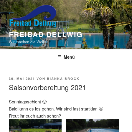
Zum
Inhalt
springen
FREIBAD DELLWIG
Wir machen die Welle…
Menü
VERÖFFENTLICHT
30. MAI 2021
VON
BIANKA BROCK
AM
Saisonvorbereitung 2021
Sonntagsschicht 🙂
Bald kann es los gehen. Wir sind fast startklar. 🙂
Freut ihr euch auch schon?