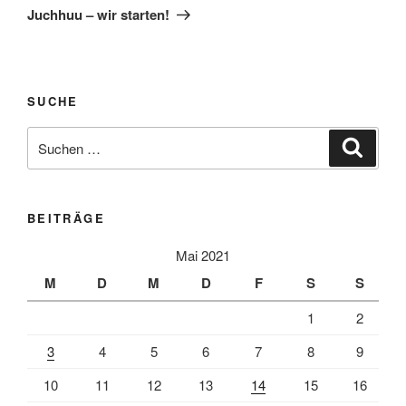
Beitrag
Juchhuu – wir starten!
SUCHE
Suche
Suche
nach:
BEITRÄGE
Mai 2021
M
D
M
D
F
S
S
1
2
3
4
5
6
7
8
9
10
11
12
13
14
15
16