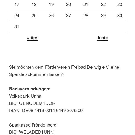
17
18
19
20
21
22
23
24
25
26
27
28
29
30
31
« Apr.
Juni »
Sie möchten dem Förderverein Freibad Dellwig e.V. eine
Spende zukommen lassen?
Bankverbindungen:
Volksbank Unna
BIC: GENODEM1DOR
IBAN: DE08 4416 0014 6449 2075 00
Sparkasse Fröndenberg
BIC: WELADED1UNN