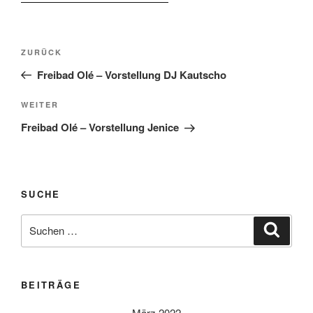
Beitragsnavigation
Vorheriger
ZURÜCK
Beitrag
Freibad Olé – Vorstellung DJ Kautscho
Nächster
WEITER
Beitrag
Freibad Olé – Vorstellung Jenice
SUCHE
Suche
Suche
nach:
BEITRÄGE
März 2022