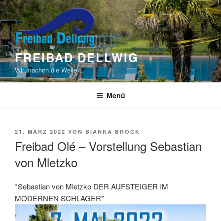
Zum
Inhalt
springen
FREIBAD DELLWIG
Wir machen die Welle…
Menü
VERÖFFENTLICHT
21. MÄRZ 2022
VON
BIANKA BROCK
AM
Freibad Olé – Vorstellung Sebastian
von Mletzko
*Sebastian von Mletzko DER AUFSTEIGER IM
MODERNEN SCHLAGER*