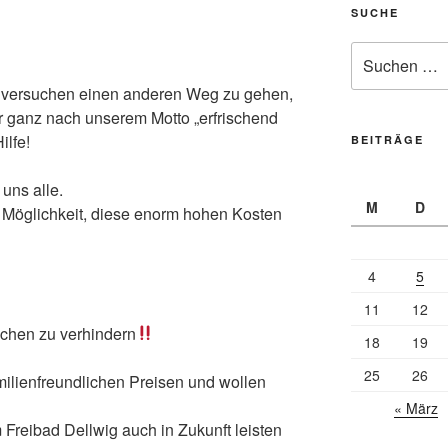
SUCHE
Suche
nach:
“ versuchen einen anderen Weg zu gehen,
wir ganz nach unserem Motto „erfrischend
ilfe!
BEITRÄGE
uns alle.
M
D
e Möglichkeit, diese enorm hohen Kosten
4
5
11
12
chen zu verhindern
18
19
25
26
amilienfreundlichen Preisen und wollen
« März
 Freibad Dellwig auch in Zukunft leisten