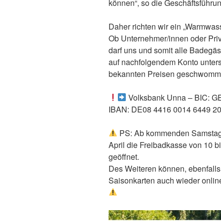
können“, so die Geschäftsführu
Daher richten wir ein „Warmwass
Ob Unternehmer/innen oder Priv
darf uns und somit alle Badegäs
auf nachfolgendem Konto unters
bekannten Preisen geschwomm
Volksbank Unna – BIC:
IBAN: DE08 4416 0014 6449 2
PS: Ab kommenden Samstag, 
April die Freibadkasse von 10 
geöffnet.
Des Weiteren können, ebenfall
Saisonkarten auch wieder onlin