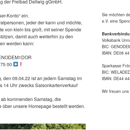
ng der Freibad Dellwig gGmbH.
Sie möchten de
er-Konto“ ein.
e.V. eine Spe
atpersonen, jeder der kann und möchte,
te von klein bis groß, mit seiner Spende
Bankverbindu
tützen, damit auch weiterhin zu den
Volksbank Unn
en werden kann:
BIC: GENOD
IBAN: DE08 44
 GENODEM1DOR
075 00
Sparkasse Frö
BIC: WELADE
den 09.04.22 ist an jedem Samstag im
IBAN: DE44 44
bis 14 Uhr zwecks Saisonkartenverkauf
Wir freuen uns 
s ab kommenden Samstag, die
e über unsere Homepage bestellt werden.