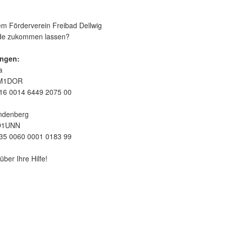
m Förderverein Freibad Dellwig
nde zukommen lassen?
ngen:
a
EM1DOR
16 0014 6449 2075 00
ndenberg
D1UNN
35 0060 0001 0183 99
über Ihre Hilfe!