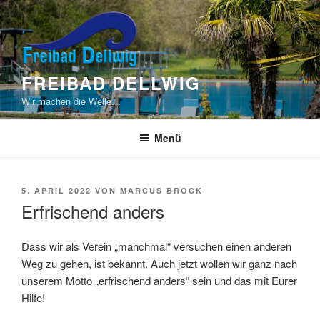
Zum
Inhalt
springen
FREIBAD DELLWIG
Wir machen die Welle…
Menü
VERÖFFENTLICHT
5. APRIL 2022
VON
MARCUS BROCK
AM
Erfrischend anders
Dass wir als Verein „manchmal“ versuchen einen anderen
Weg zu gehen, ist bekannt. Auch jetzt wollen wir ganz nach
unserem Motto „erfrischend anders“ sein und das mit Eurer
Hilfe!