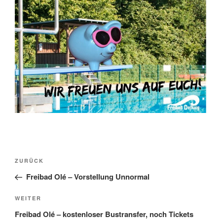
Beitragsnavigation
Vorheriger
ZURÜCK
Beitrag
Freibad Olé – Vorstellung Unnormal
Nächster
WEITER
Beitrag
Freibad Olé – kostenloser Bustransfer, noch Tickets