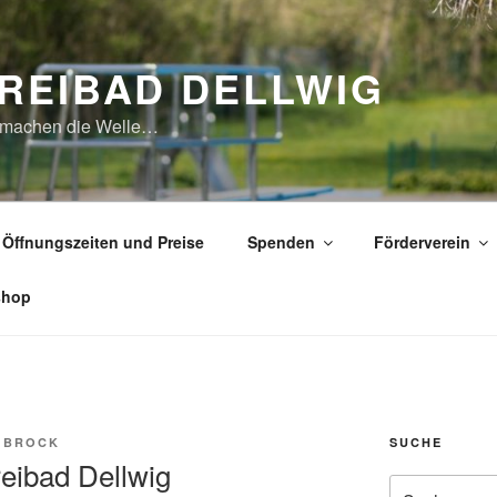
REIBAD DELLWIG
 machen die Welle…
Öffnungszeiten und Preise
Spenden
Förderverein
shop
 BROCK
SUCHE
eibad Dellwig
Suche