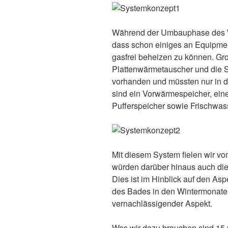
Während der Umbauphase des W
dass schon einiges an Equipme
gasfrei beheizen zu können. Gr
Plattenwärmetauscher und die S
vorhanden und müssten nur in da
sind ein Vorwärmespeicher, ei
Pufferspeicher sowie Frischwass
Mit diesem System fielen wir v
würden darüber hinaus auch di
Dies ist im Hinblick auf den As
des Bades in den Wintermonaten
vernachlässigender Aspekt.
Was wir dazu brauchen sind 15