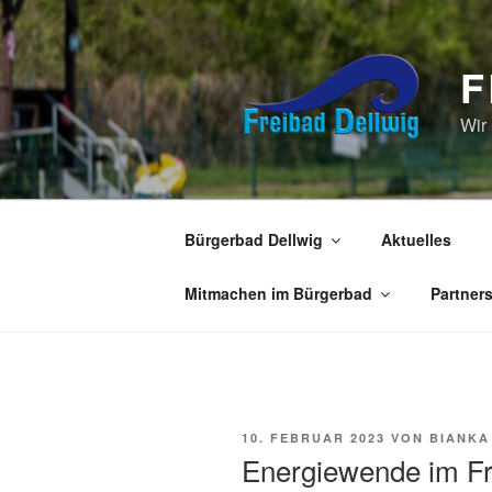
Zum
Inhalt
springen
F
Wir
Bürgerbad Dellwig
Aktuelles
Mitmachen im Bürgerbad
Partner
VERÖFFENTLICHT
10. FEBRUAR 2023
VON
BIANKA
AM
Energiewende im Fr