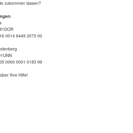
nde zukommen lassen?
ngen:
a
EM1DOR
16 0014 6449 2075 00
ndenberg
D1UNN
35 0060 0001 0183 99
über Ihre Hilfe!