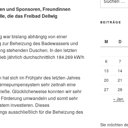
nach:
nnen und Sponsoren, Freundinnen
e, die das Freibad Dellwig
BEITRÄGE
g war bislang abhängig von einer
M
D
g zur Beheizung des Badewassers und
ng stehenden Duschen. In den letzten
eb jährlich durchschnittlich 184.269 kW/h
6
7
13
14
hat sich im Frühjahr des letzten Jahres
20
21
Wärmepumpensystem sehr zeitnah eine
27
28
ließe. Glücklicherweise konnten wir sehr
igte Förderung umwandeln und somit sehr
« Jan.
tem investieren. Dieses
gs ausschließlich für die Beheizung des
Sie möchten de