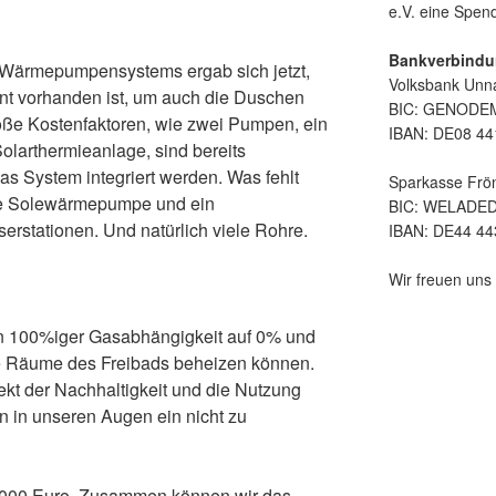
e.V. eine Spe
Bankverbindu
ärmepumpensystems ergab sich jetzt,
Volksbank Unn
nt vorhanden ist, um auch die Duschen
BIC: GENOD
oße Kostenfaktoren, wie zwei Pumpen, ein
IBAN: DE08 44
olarthermieanlage, sind bereits
s System integriert werden. Was fehlt
Sparkasse Frö
ne Solewärmepumpe und ein
BIC: WELADE
erstationen. Und natürlich viele Rohre.
IBAN: DE44 44
Wir freuen uns 
on 100%iger Gasabhängigkeit auf 0% und
e Räume des Freibads beheizen können.
pekt der Nachhaltigkeit und die Nutzung
 in unseren Augen ein nicht zu
.000 Euro. Zusammen können wir das