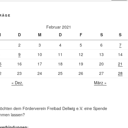
TRÄGE
Februar 2021
M
D
M
D
F
S
S
1
2
3
4
5
6
7
8
9
10
11
12
13
14
5
16
17
18
19
20
21
2
23
24
25
26
27
28
« Dez.
März »
öchten dem Förderverein Freibad Dellwig e.V. eine Spende
mmen lassen?
verbindungen: