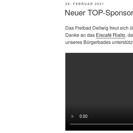
VERÖFFENTLICHT
28. FEBRUAR 2021
AM
Neuer TOP-Sponso
Das Freibad Dellwig freut sich 
Danke an das
Eiscafé Rialto
, d
unseres Bürgerbades unterstützt