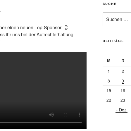
SUCHE
r
Suche
nach:
über einen neuen Top-Sponsor. 🙂
ass ihr uns bei der Aufrechterhaltung
.
BEITRÄGE
M
D
1
2
8
9
15
16
22
23
« Dez.