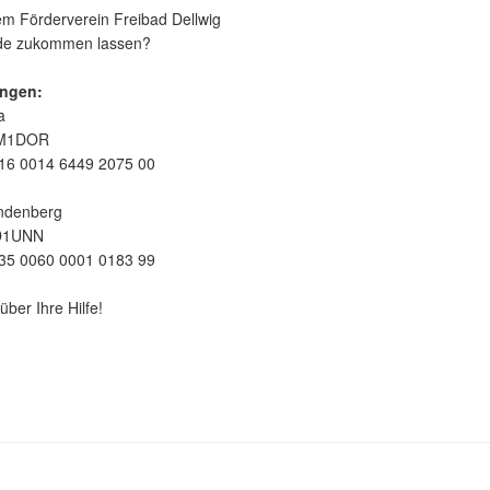
m Förderverein Freibad Dellwig
nde zukommen lassen?
ngen:
a
EM1DOR
16 0014 6449 2075 00
ndenberg
D1UNN
35 0060 0001 0183 99
über Ihre Hilfe!