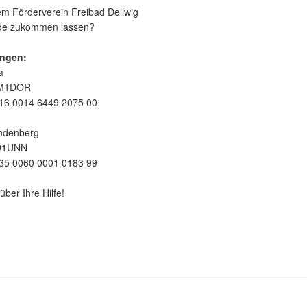
m Förderverein Freibad Dellwig
nde zukommen lassen?
ngen:
a
EM1DOR
16 0014 6449 2075 00
ndenberg
D1UNN
35 0060 0001 0183 99
über Ihre Hilfe!