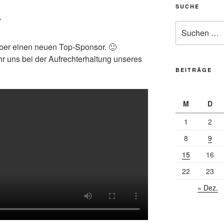
SUCHE
r
Suche
nach:
über einen neuen Top-Sponsor. 🙂
ihr uns bei der Aufrechterhaltung unseres
BEITRÄGE
M
D
1
2
8
9
15
16
22
23
« Dez.