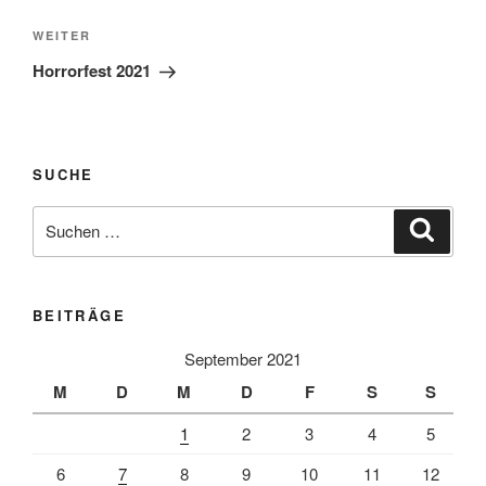
Nächster
WEITER
Beitrag
Horrorfest 2021
SUCHE
Suche
Suche
nach:
BEITRÄGE
September 2021
M
D
M
D
F
S
S
1
2
3
4
5
6
7
8
9
10
11
12