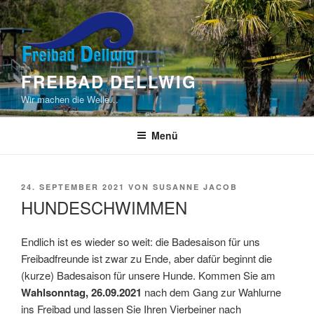
Zum
Inhalt
springen
FREIBAD DELLWIG
Wir machen die Welle…
Menü
VERÖFFENTLICHT
24. SEPTEMBER 2021
VON
SUSANNE JACOB
AM
HUNDESCHWIMMEN
Endlich ist es wieder so weit: die Badesaison für uns
Freibadfreunde ist zwar zu Ende, aber dafür beginnt die
(kurze) Badesaison für unsere Hunde. Kommen Sie am
Wahlsonntag, 26.09.2021
nach dem Gang zur Wahlurne
ins Freibad und lassen Sie Ihren Vierbeiner nach